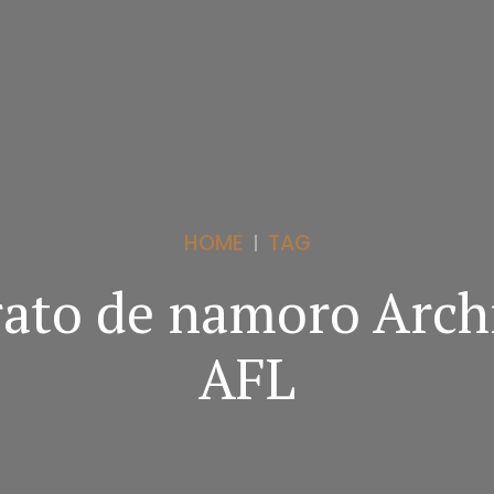
HOME
TAG
rato de namoro Archi
AFL