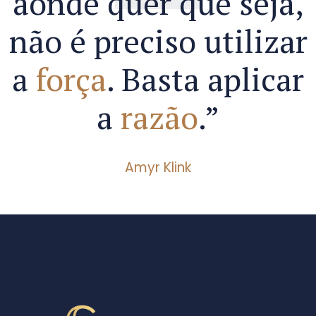
aonde quer que seja,
não é preciso utilizar
a
força
. Basta aplicar
a
razão
.”
Amyr Klink