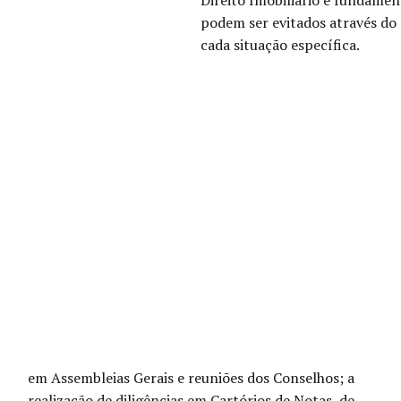
Direito Imobiliário é fundamen
podem ser evitados através do
cada situação específica.
em Assembleias Gerais e reuniões dos Conselhos; a
realização de diligências em Cartórios de Notas, de