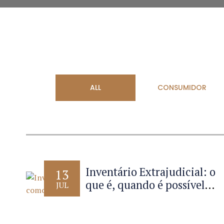
ALL
CONSUMIDOR
Inventário Extrajudicial: o
13
que é, quando é possível e
JUL
como funciona em
cartório