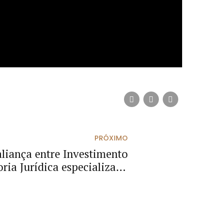
PRÓXIMO
aliança entre Investimento
oria Jurídica especializada
 para um futuro próspero