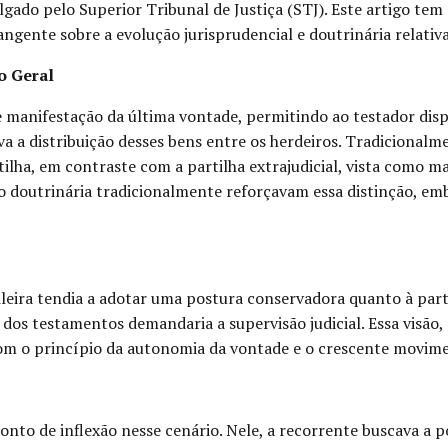
ulgado pelo Superior Tribunal de Justiça (STJ). Este artigo tem
ngente sobre a evolução jurisprudencial e doutrinária relativa
o Geral
 manifestação da última vontade, permitindo ao testador disp
tiva a distribuição desses bens entre os herdeiros. Tradiciona
ilha, em contraste com a partilha extrajudicial, vista como ma
ão doutrinária tradicionalmente reforçavam essa distinção, e
leira tendia a adotar uma postura conservadora quanto à part
 dos testamentos demandaria a supervisão judicial. Essa visão,
om o princípio da autonomia da vontade e o crescente movimen
nto de inflexão nesse cenário. Nele, a recorrente buscava a po