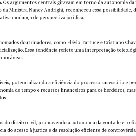
to. Os argumentos centrais giravam em torno da autonomia da v
 da Ministra Nancy Andrighi, reconheceu essa possibilidade, d
tiva mudança de perspectiva jurídica.
enomados doutrinadores, como Flávio Tartuce e Cristiano Cha
icialização. Essa tendência reflete uma interpretação teleológi
emporâneas.
veis, potencializando a eficiência do processo sucessório e p
nomia de tempo e recursos financeiros para os herdeiros, ma
dos.
 do direito civil, promovendo a autonomia da vontade e a efici
ia do acesso à justiça e da resolução eficiente de controvérsia