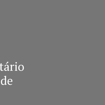
tário
 de